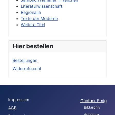
Literaturwissenschaft
Regionalia
Texte der Moderne
Weitere Titel
Hier bestellen
Bestellungen
Widerrufsrecht
Impressum
Günther Emig
Bildarchiv
AGB
Aufsätze