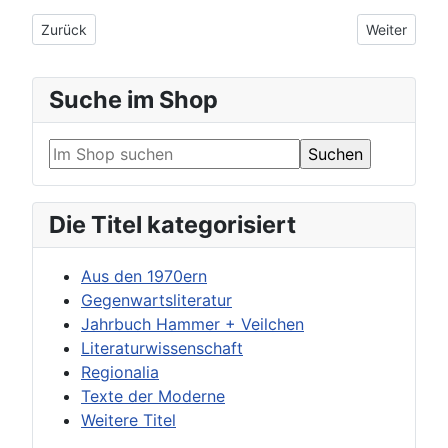
Vorheriger Beitrag: Fußzeile
Nächster Be
Zurück
Weiter
Suche im Shop
Die Titel kategorisiert
Aus den 1970ern
Gegenwartsliteratur
Jahrbuch Hammer + Veilchen
Literaturwissenschaft
Regionalia
Texte der Moderne
Weitere Titel