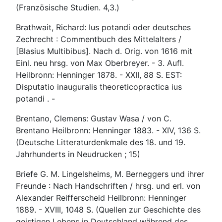
(Französische Studien. 4,3.)
Brathwait, Richard: Ius potandi oder deutsches
Zechrecht : Commentbuch des Mittelalters /
[Blasius Multibibus]. Nach d. Orig. von 1616 mit
Einl. neu hrsg. von Max Oberbreyer. - 3. Aufl.
Heilbronn: Henninger 1878. - XXII, 88 S. EST:
Disputatio inauguralis theoreticopractica ius
potandi . -
Brentano, Clemens: Gustav Wasa / von C.
Brentano Heilbronn: Henninger 1883. - XIV, 136 S.
(Deutsche Litteraturdenkmale des 18. und 19.
Jahrhunderts in Neudrucken ; 15)
Briefe G. M. Lingelsheims, M. Berneggers und ihrer
Freunde : Nach Handschriften / hrsg. und erl. von
Alexander Reifferscheid Heilbronn: Henninger
1889. - XVIII, 1048 S. (Quellen zur Geschichte des
geistigen Lebens in Deutschland während des