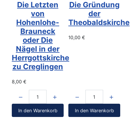
Die Letzten
Die Gründung
von
der
Hohenlohe-
Theobaldskirche
Brauneck
10,00 €
oder Die
Nägel in der
Herrgottskirche
zu Creglingen
8,00 €
Menge:
Menge:
In den Warenkorb
In den Warenkorb